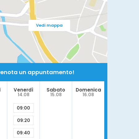
Capsula dentale
Carie dentaria
Vedi mappa
Pulpite
Edentulia
 prenota un appuntamento!
ì
Venerdì
Sabato
Domenica
14.08
15.08
16.08
09:00
09:20
09:40