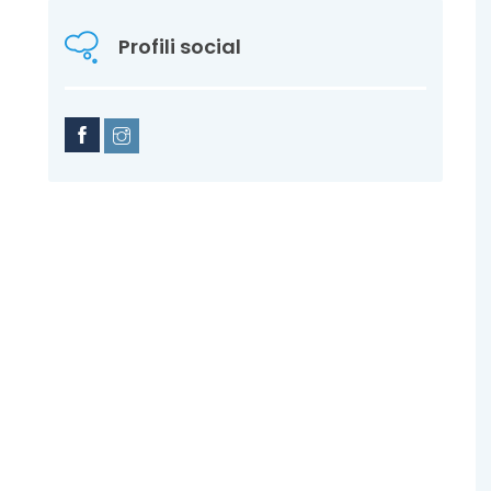
Endodonzia
Profili social
Ortodonzia